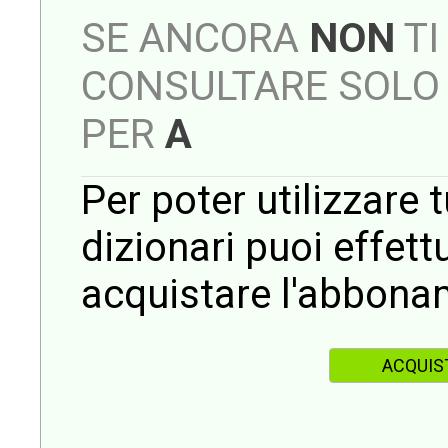
SE ANCORA
NON
TI
CONSULTARE SOLO 
PER
A
Per poter utilizzare t
dizionari puoi effet
acquistare l'abbona
ACQUIS