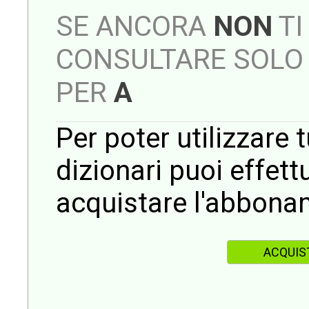
SE ANCORA
NON
TI
CONSULTARE SOLO 
PER
A
Per poter utilizzare t
dizionari puoi effet
acquistare l'abbona
ACQUIS