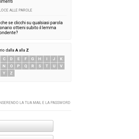
imenti
ELOCE ALLE PAROLE
che se clicchi su qualsiasi parola
ionario ottieni subito il lemma
pondente?
rio dalla
A
alla
Z
C
D
E
F
G
H
I
J
K
N
O
P
Q
R
S
T
U
V
Y
Z
INSERENDO LA TUA MAIL E LA PASSWORD