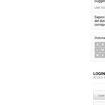
Sugger
LINK V
Sapevi 
del diz
corris
Diziona
A
B
L
M
W
X
LOGIN
ACCEDI 