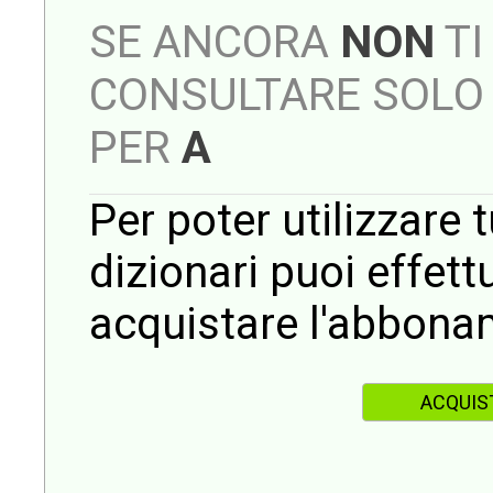
SE ANCORA
NON
TI
CONSULTARE SOLO 
PER
A
Per poter utilizzare t
dizionari puoi effet
acquistare l'abbona
ACQUIS