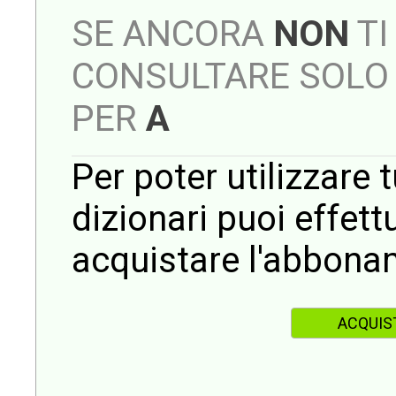
SE ANCORA
NON
TI
CONSULTARE SOLO 
PER
A
Per poter utilizzare t
dizionari puoi effet
acquistare l'abbona
ACQUIS