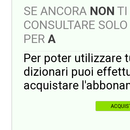
SE ANCORA
NON
TI
CONSULTARE SOLO 
PER
A
Per poter utilizzare t
dizionari puoi effet
acquistare l'abbona
ACQUIS