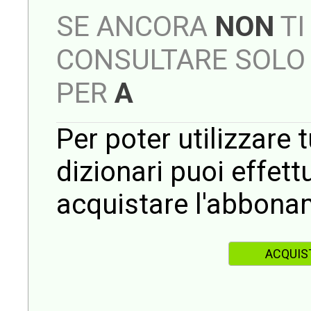
SE ANCORA
NON
TI
CONSULTARE SOLO 
PER
A
Per poter utilizzare t
dizionari puoi effet
acquistare l'abbona
ACQUIS