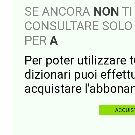
SE ANCORA
NON
TI
CONSULTARE SOLO 
PER
A
Per poter utilizzare t
dizionari puoi effet
acquistare l'abbona
ACQUIS