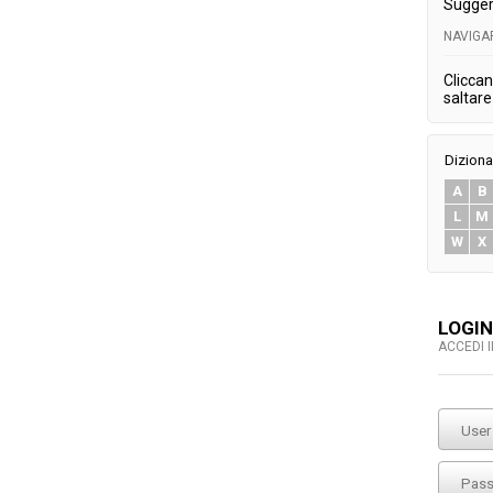
Sugger
NAVIGA
Cliccan
saltare 
Diziona
A
B
L
M
W
X
LOGIN
ACCEDI 