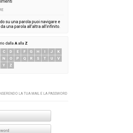
imenti
RE
do su una parola puoi navigare e
da una parola all'altra all'infinito.
rio dalla
A
alla
Z
C
D
E
F
G
H
I
J
K
N
O
P
Q
R
S
T
U
V
Y
Z
INSERENDO LA TUA MAIL E LA PASSWORD