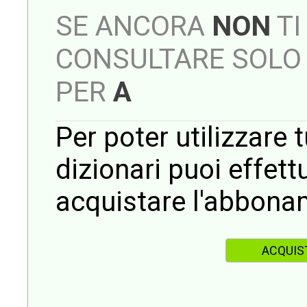
SE ANCORA
NON
TI
CONSULTARE SOLO 
PER
A
Per poter utilizzare t
dizionari puoi effet
acquistare l'abbona
ACQUIS