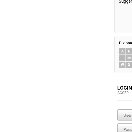
Sugger
Diziona
A
B
L
M
W
X
LOGIN
ACCEDI 