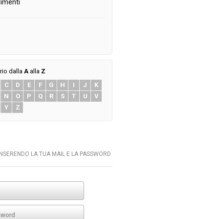
imenti
rio dalla
A
alla
Z
C
D
E
F
G
H
I
J
K
N
O
P
Q
R
S
T
U
V
Y
Z
INSERENDO LA TUA MAIL E LA PASSWORD