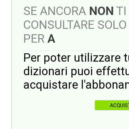
SE ANCORA
NON
TI
CONSULTARE SOLO 
PER
A
Per poter utilizzare t
dizionari puoi effet
acquistare l'abbona
ACQUIS