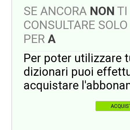
SE ANCORA
NON
TI
CONSULTARE SOLO 
PER
A
Per poter utilizzare t
dizionari puoi effet
acquistare l'abbona
ACQUIS