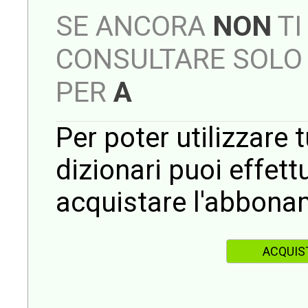
SE ANCORA
NON
TI
CONSULTARE SOLO 
PER
A
Per poter utilizzare t
dizionari puoi effet
acquistare l'abbona
ACQUIS