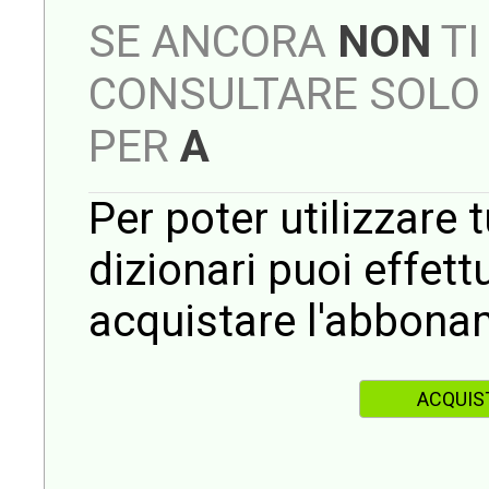
SE ANCORA
NON
TI
CONSULTARE SOLO 
PER
A
Per poter utilizzare t
dizionari puoi effet
acquistare l'abbona
ACQUIS