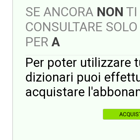
SE ANCORA
NON
TI
CONSULTARE SOLO 
PER
A
Per poter utilizzare t
dizionari puoi effet
acquistare l'abbona
ACQUIS