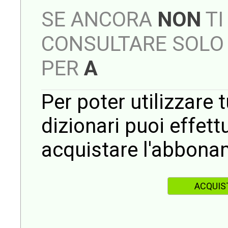
SE ANCORA
NON
TI
CONSULTARE SOLO 
PER
A
Per poter utilizzare t
dizionari puoi effet
acquistare l'abbona
ACQUIS