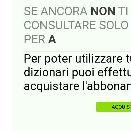
SE ANCORA
NON
TI
CONSULTARE SOLO 
PER
A
Per poter utilizzare t
dizionari puoi effet
acquistare l'abbona
ACQUIS