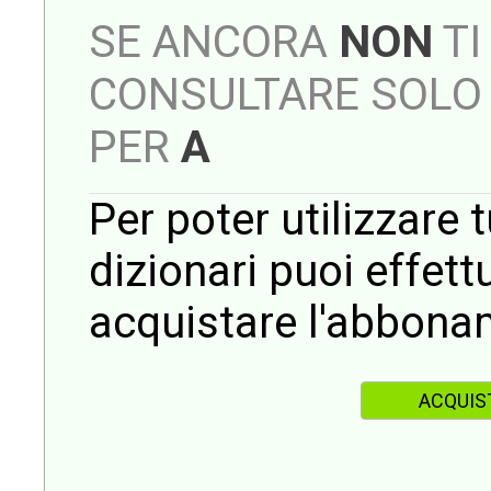
SE ANCORA
NON
TI
CONSULTARE SOLO 
PER
A
Per poter utilizzare t
dizionari puoi effet
acquistare l'abbona
ACQUIS