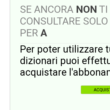
SE ANCORA
NON
TI
CONSULTARE SOLO 
PER
A
Per poter utilizzare t
dizionari puoi effet
acquistare l'abbona
ACQUIS