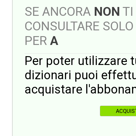
SE ANCORA
NON
TI
CONSULTARE SOLO 
PER
A
Per poter utilizzare t
dizionari puoi effet
acquistare l'abbona
ACQUIS