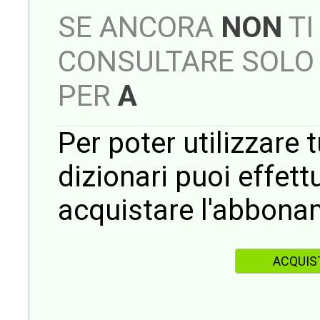
SE ANCORA
NON
TI
CONSULTARE SOLO 
PER
A
Per poter utilizzare t
dizionari puoi effet
acquistare l'abbona
ACQUIS