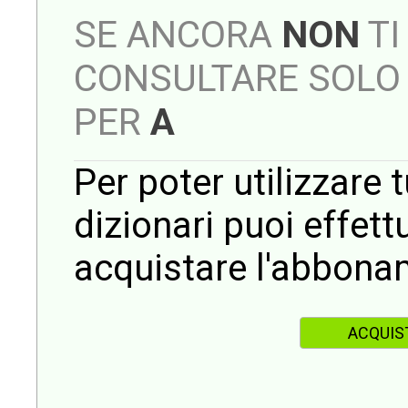
SE ANCORA
NON
TI
CONSULTARE SOLO 
PER
A
Per poter utilizzare t
dizionari puoi effet
acquistare l'abbona
ACQUIS