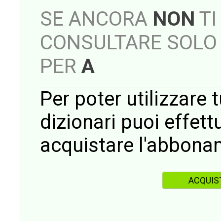
SE ANCORA
NON
TI
CONSULTARE SOLO 
PER
A
Per poter utilizzare t
dizionari puoi effet
acquistare l'abbona
ACQUIS