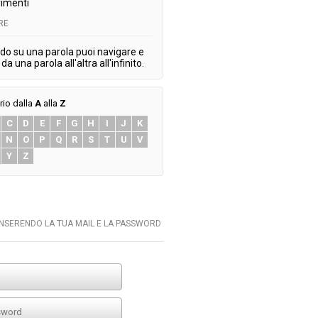
imenti
RE
do su una parola puoi navigare e
da una parola all'altra all'infinito.
rio dalla
A
alla
Z
C
D
E
F
G
H
I
J
K
N
O
P
Q
R
S
T
U
V
Y
Z
INSERENDO LA TUA MAIL E LA PASSWORD