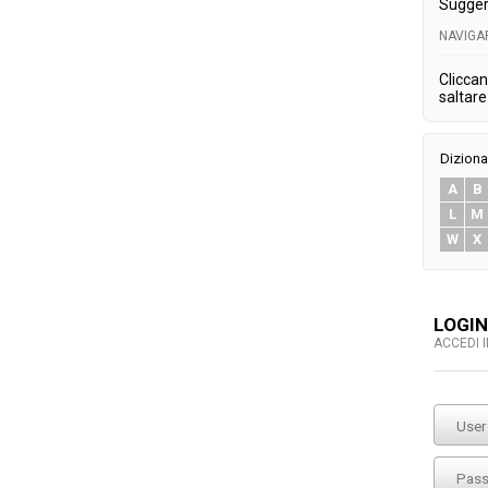
Sugger
NAVIGA
Cliccan
saltare 
Diziona
A
B
L
M
W
X
LOGIN
ACCEDI 