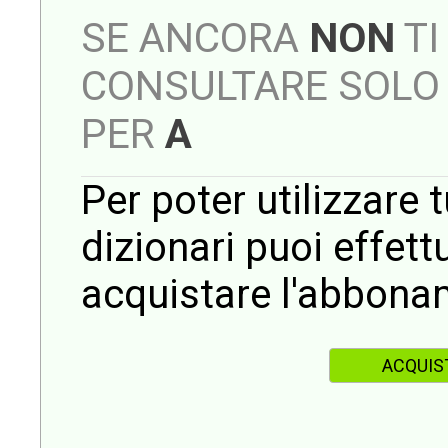
SE ANCORA
NON
TI
CONSULTARE SOLO 
PER
A
Per poter utilizzare t
dizionari puoi effet
acquistare l'abbona
ACQUIS