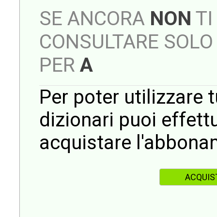
SE ANCORA
NON
TI
CONSULTARE SOLO 
PER
A
Per poter utilizzare t
dizionari puoi effet
acquistare l'abbona
ACQUIS