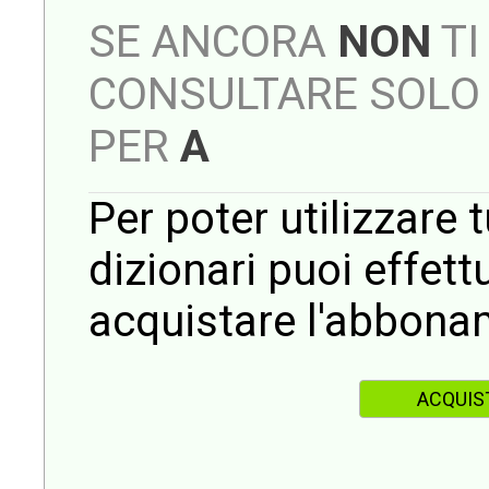
SE ANCORA
NON
TI
CONSULTARE SOLO 
PER
A
Per poter utilizzare t
dizionari puoi effet
acquistare l'abbona
ACQUIS