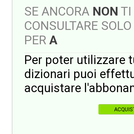
SE ANCORA
NON
TI
CONSULTARE SOLO 
PER
A
Per poter utilizzare t
dizionari puoi effet
acquistare l'abbona
ACQUIS