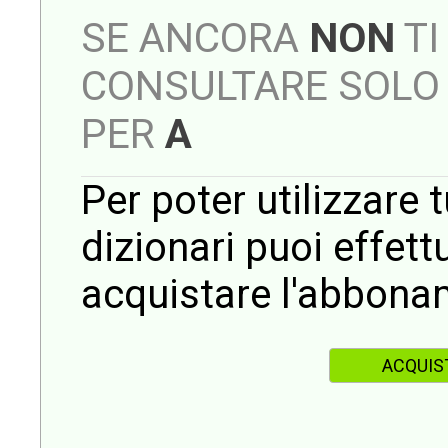
SE ANCORA
NON
TI
CONSULTARE SOLO 
PER
A
Per poter utilizzare t
dizionari puoi effet
acquistare l'abbona
ACQUIS