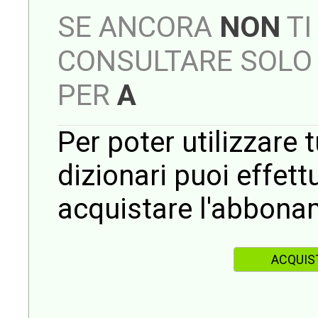
SE ANCORA
NON
TI
CONSULTARE SOLO 
PER
A
Per poter utilizzare t
dizionari puoi effet
acquistare l'abbona
ACQUIS