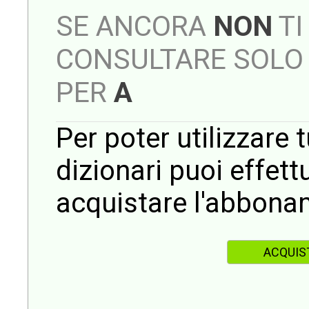
SE ANCORA
NON
TI
CONSULTARE SOLO 
PER
A
Per poter utilizzare t
dizionari puoi effet
acquistare l'abbona
ACQUIS