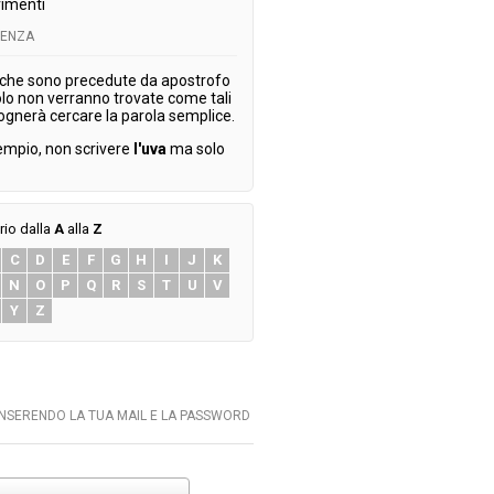
imenti
TENZA
 che sono precedute da apostrofo
olo non verranno trovate come tali
ognerà cercare la parola semplice.
empio, non scrivere
l'uva
ma solo
rio dalla
A
alla
Z
C
D
E
F
G
H
I
J
K
N
O
P
Q
R
S
T
U
V
Y
Z
INSERENDO LA TUA MAIL E LA PASSWORD