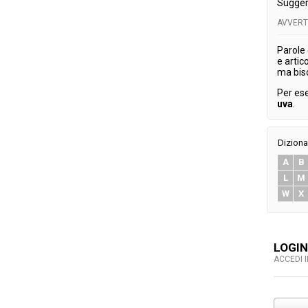
Sugger
AVVER
Parole
e artic
ma bis
Per es
uva
.
Diziona
A
B
L
M
W
X
LOGIN
ACCEDI 