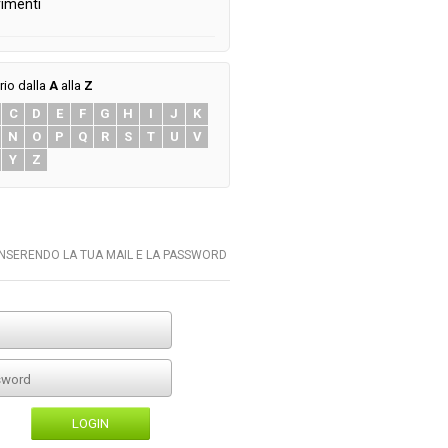
imenti
rio dalla
A
alla
Z
C
D
E
F
G
H
I
J
K
N
O
P
Q
R
S
T
U
V
Y
Z
INSERENDO LA TUA MAIL E LA PASSWORD
LOGIN