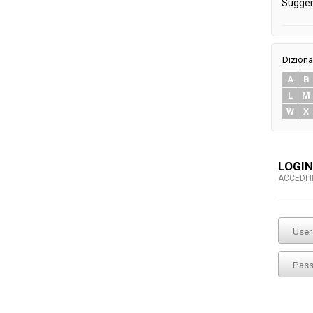
Sugger
Diziona
A
B
L
M
W
X
LOGIN
ACCEDI 