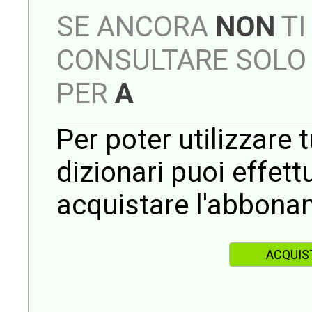
SE ANCORA
NON
TI
CONSULTARE SOLO 
PER
A
Per poter utilizzare t
dizionari puoi effet
acquistare l'abbona
ACQUIS