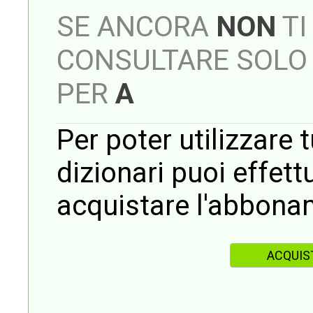
SE ANCORA
NON
TI
CONSULTARE SOLO 
PER
A
Per poter utilizzare t
dizionari puoi effet
acquistare l'abbona
ACQUIS