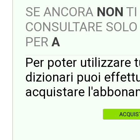
SE ANCORA
NON
TI
CONSULTARE SOLO 
PER
A
Per poter utilizzare t
dizionari puoi effet
acquistare l'abbona
ACQUIS