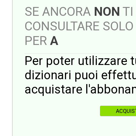
SE ANCORA
NON
TI
CONSULTARE SOLO 
PER
A
Per poter utilizzare t
dizionari puoi effet
acquistare l'abbona
ACQUIS