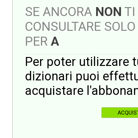
SE ANCORA
NON
TI
CONSULTARE SOLO 
PER
A
Per poter utilizzare t
dizionari puoi effet
acquistare l'abbona
ACQUIS