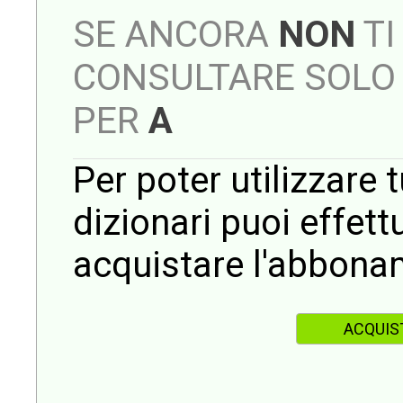
SE ANCORA
NON
TI
CONSULTARE SOLO 
PER
A
Per poter utilizzare t
dizionari puoi effet
acquistare l'abbona
ACQUIS