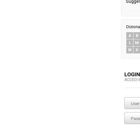
Sugger
Diziona
A
B
L
M
W
X
LOGIN
ACCEDI 