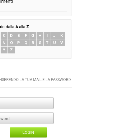
imenti
rio dalla
A
alla
Z
C
D
E
F
G
H
I
J
K
N
O
P
Q
R
S
T
U
V
Y
Z
INSERENDO LA TUA MAIL E LA PASSWORD
LOGIN