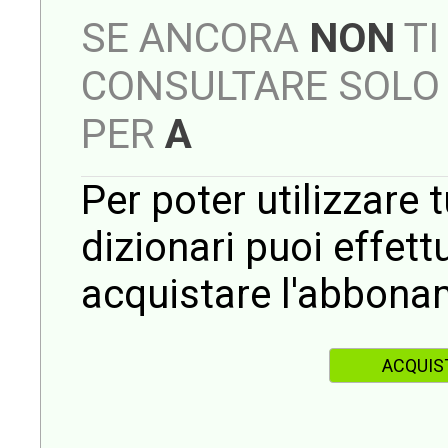
SE ANCORA
NON
TI
CONSULTARE SOLO 
PER
A
Per poter utilizzare t
dizionari puoi effet
acquistare l'abbona
ACQUIS