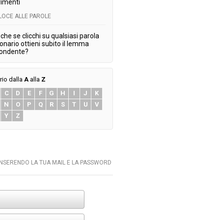
imenti
ELOCE ALLE PAROLE
che se clicchi su qualsiasi parola
ionario ottieni subito il lemma
pondente?
rio dalla
A
alla
Z
C
D
E
F
G
H
I
J
K
N
O
P
Q
R
S
T
U
V
Y
Z
INSERENDO LA TUA MAIL E LA PASSWORD