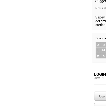
Sugger
LINK V
Sapevi 
del diz
corris
Diziona
A
B
L
M
W
X
LOGIN
ACCEDI 