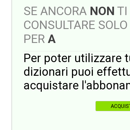
SE ANCORA
NON
TI
CONSULTARE SOLO 
PER
A
Per poter utilizzare t
dizionari puoi effet
acquistare l'abbona
ACQUIS