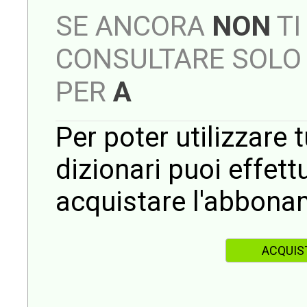
SE ANCORA
NON
TI
CONSULTARE SOLO 
PER
A
Per poter utilizzare t
dizionari puoi effet
acquistare l'abbona
ACQUIS