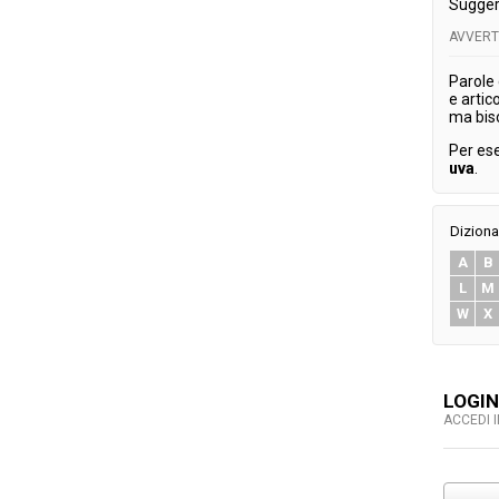
Sugger
AVVER
Parole
e artic
ma bis
Per es
uva
.
Diziona
A
B
L
M
W
X
LOGIN
ACCEDI 