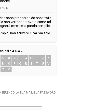
imenti
TENZA
 che sono precedute da apostrofo
olo non verranno trovate come tali
ognerà cercare la parola semplice.
empio, non scrivere
l'uva
ma solo
rio dalla
A
alla
Z
C
D
E
F
G
H
I
J
K
N
O
P
Q
R
S
T
U
V
Y
Z
INSERENDO LA TUA MAIL E LA PASSWORD