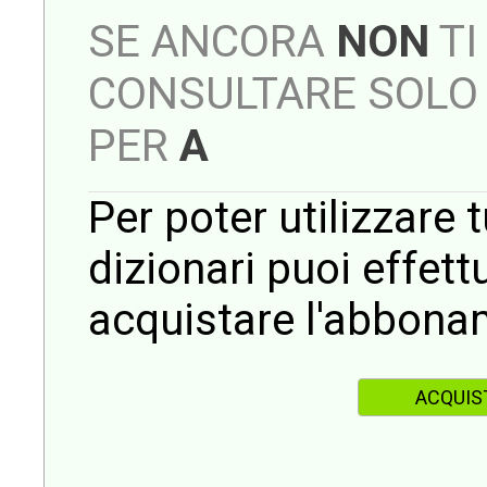
SE ANCORA
NON
TI
CONSULTARE SOLO 
PER
A
Per poter utilizzare t
dizionari puoi effet
acquistare l'abbona
ACQUIS