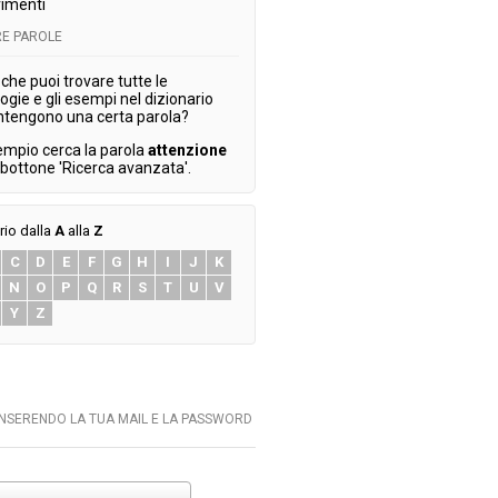
imenti
E PAROLE
che puoi trovare tutte le
ogie e gli esempi nel dizionario
ntengono una certa parola?
empio cerca la parola
attenzione
l bottone 'Ricerca avanzata'.
rio dalla
A
alla
Z
C
D
E
F
G
H
I
J
K
N
O
P
Q
R
S
T
U
V
Y
Z
INSERENDO LA TUA MAIL E LA PASSWORD