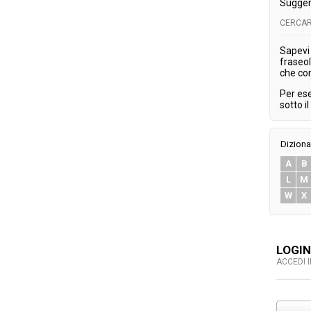
Sugger
CERCAR
Sapevi 
fraseol
che co
Per es
sotto i
Diziona
A
B
L
M
W
X
LOGIN
ACCEDI 