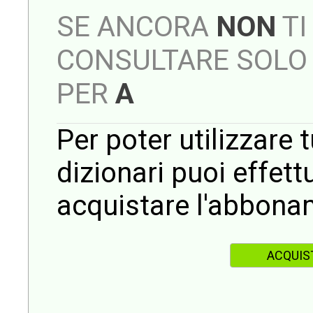
SE ANCORA
NON
TI
CONSULTARE SOLO 
PER
A
Per poter utilizzare t
dizionari puoi effet
acquistare l'abbona
ACQUIS