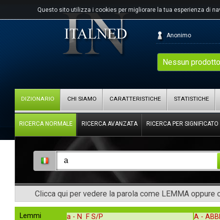
Questo sito utilizza i cookies per migliorare la tua esperienza di n
Anonimo
Nessun prodotto
DIZIONARIO
CHI SIAMO
CARATTERISTICHE
STATISTICHE
RICERCA NORMALE
RICERCA AVANZATA
RICERCA PER SIGNIFICATO
Clicca qui per vedere la parola come LEMMA oppure co
Lemmi
a -
N F S/P
A -
AB