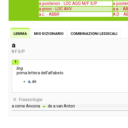
a posteriori -
LOC AGG M/F S/P
a poster
a priori -
LOC AVV
a.a. -
A
a.c. -
ABBR
A.D. -
A
LEMMA
MIO DIZIONARIO
COMBINAZIONI LESSICALI
a
N
F
S/P
1
ling.
prima
lettera
dell'alfabeto
a
de
Fraseologie
a
come
Ancona
de
a
van
Anton